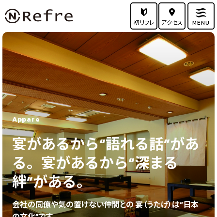
初リフレ
アクセス
MENU
Appare
宴があるから“語れる話”があ
る。
宴があるから“深まる
絆”がある。
会社の同僚や気の置けない仲間との
宴（うたげ）は“日本
の文化”です。