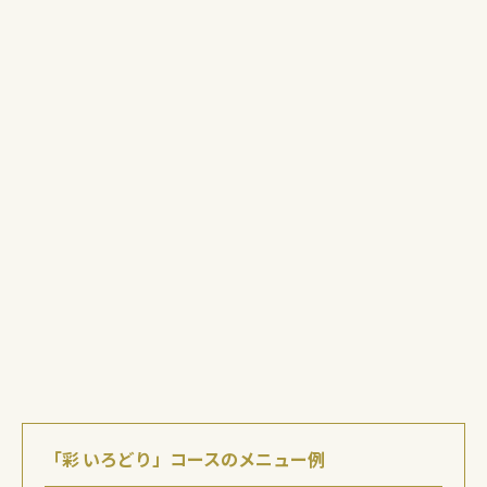
豪華絢爛宴会プラン
「雅
」
みやび
7,000
飲み放題
サウナ付き
「彩 いろどり」
コースのメニュー例